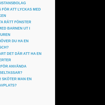
SISTANSBOLAG
S FÖR ATT LYCKAS MED
KEN
TA RÄTT FÖNSTER
MED BARNEN UT I
TUREN
ÖVER DU HA EN
SCH?
RT DET DÄR ATT HA EN
ERTER
RFÖR ANVÄNDA
BELTASSAR?
 SKÖTER MAN EN
AVPLATS?