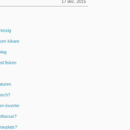
17 dec. 2015
ressig
nom kikare
olag
ed fisken
aturen
nsch?
en inverter
eltassar?
ravplats?