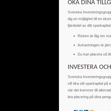
ÖKA DINA TIL
Svenska Investeringsgruppe
dig en möjlighet till en eko
fjärdedel av ditt sparkapital 
Risken är låg om ma
Avkastningen är jäm
Du kan placera så li
INVESTERA OCH
Svenska Investeringsgrupp
vill öka sitt sparkapital på 
när det kommer till alternat
bra placering på dina peng