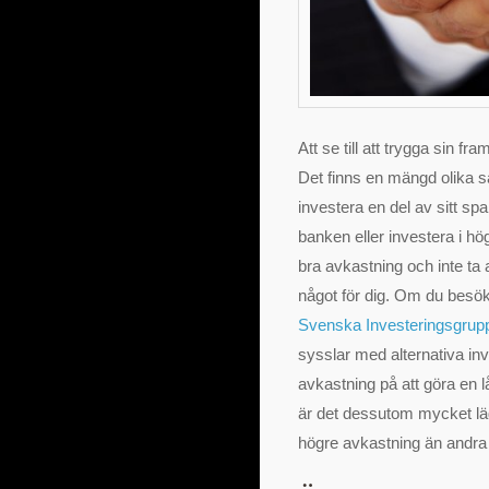
Att se till att trygga sin fra
Det finns en mängd olika sät
investera en del av sitt spa
banken eller investera i hö
bra avkastning och inte ta a
något för dig. Om du besö
Svenska Investeringsgrup
sysslar med alternativa inve
avkastning på att göra en l
är det dessutom mycket läg
högre avkastning än andra