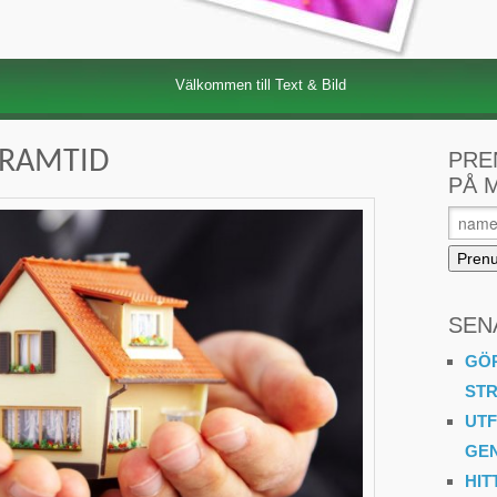
Välkommen till Text & Bild
FRAMTID
PRE
PÅ 
SEN
GÖR
STR
UT
GE
HIT