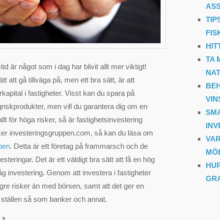
AS
TIP
FIS
HIT
TA 
mtid är något som i dag har blivit allt mer viktigt!
NA
t att gå tillväga på, men ett bra sätt, är att
BEH
rkapital i fastigheter. Visst kan du spara på
VIN
griskprodukter, men vill du garantera dig om en
SMA
llt för höga risker, så är fastighetsinvestering
INV
ker investeringsgruppen.com, så kan du läsa om
VA
pen
. Detta är ett företag på frammarsch och de
MÖ
steringar. Det är ett väldigt bra sätt att få en hög
HUR
åg investering. Genom att investera i fastigheter
GR
re risker än med börsen, samt att det ger en
 ställen så som banker och annat.