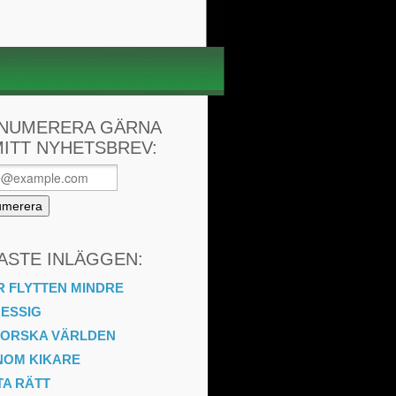
NUMERERA GÄRNA
MITT NYHETSBREV:
ASTE INLÄGGEN:
 FLYTTEN MINDRE
ESSIG
FORSKA VÄRLDEN
NOM KIKARE
TA RÄTT